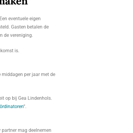
 maken
 Een eventuele eigen
steld. Gasten betalen de
n de vereniging.
nkomst is.
ve middagen per jaar met de
it op bij Gea Lindenhols.
ördinatoren
“.
uw partner mag deelnemen