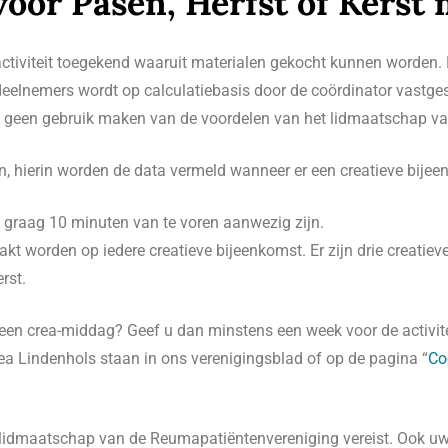
oor Pasen, Herfst of Kerst
activiteit toegekend waaruit materialen gekocht kunnen worden.
 deelnemers wordt op calculatiebasis door de coördinator vastge
n geen gebruik maken van de voordelen van het lidmaatschap va
n, hierin worden de data vermeld wanneer er een creatieve bijee
 graag 10 minuten van te voren aanwezig zijn.
kt worden op iedere creatieve bijeenkomst. Er zijn drie creatie
rst.
en crea-middag? Geef u dan minstens een week voor de activite
a Lindenhols staan in ons verenigingsblad of op de pagina “
Co
het lidmaatschap van de Reumapatiëntenvereniging vereist. Ook 